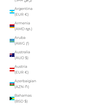
Argentina
(EUR €)
Armenia
(AMD դր.)
Aruba
(AWG ƒ)
Australia
(AUD $)
Austria
(EUR €)
Azerbaigian
(AZN ₼)
Bahamas
(BSD $)