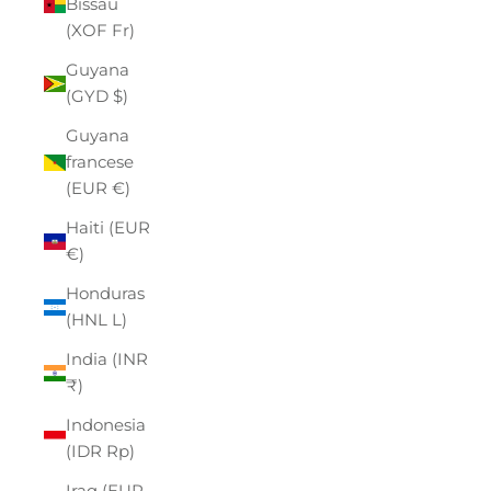
Bissau
(XOF Fr)
Guyana
(GYD $)
Guyana
francese
(EUR €)
Haiti (EUR
€)
Honduras
(HNL L)
India (INR
₹)
Indonesia
(IDR Rp)
Iraq (EUR