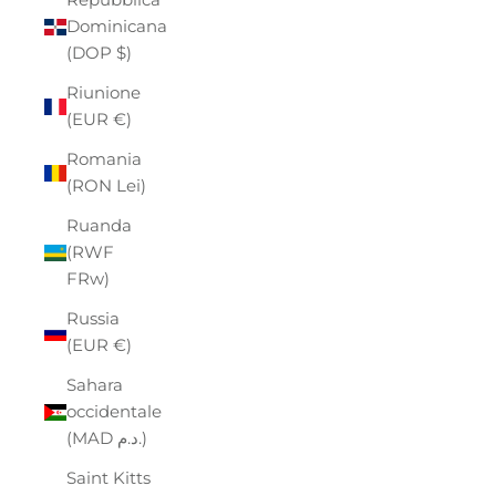
Dominicana
(DOP $)
Riunione
(EUR €)
Romania
(RON Lei)
Ruanda
(RWF
FRw)
Russia
(EUR €)
Sahara
occidentale
(MAD د.م.)
Saint Kitts