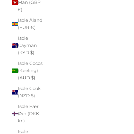
Man (GBP
£)
Isole Åland
(EUR €)
Isole
Cayman
(KYD $)
Isole Cocos
(Keeling)
(AUD $)
Isole Cook
(NZD $)
Isole Fær
Øer (DKK
kr.)
Isole