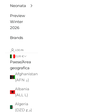
Neonata
Preview
Winter
2026
Brands
LOGIN
EUR €
Paese/Area
geografica
Afghanistan
(AFN ؋)
Albania
(ALL L)
Algeria
(DZD د.ج)