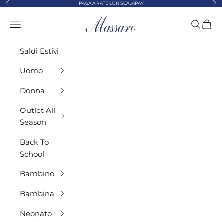
Precedente
Suc
Vai al contenuto
PAGA A RATE CON SCALAPAY
MASSARO ABBIG
Menù
Cerca
Carre
Saldi Estivi
Uomo
Donna
Outlet All
Season
Back To
School
Bambino
Bambina
Neonato