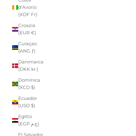
d’Avorio
(XOF Fr)
Croazia
(EUR €)
Curaçao
(ANG ƒ)
Danimarca
(DKK kr.)
Dominica
(XCD $)
Ecuador
(USD $)
Egitto
(EGP ج.م)
El Salvador