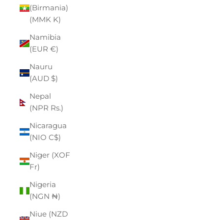
(Birmania)
(MMK K)
Namibia
(EUR €)
Nauru
(AUD $)
Nepal
(NPR Rs.)
Nicaragua
(NIO C$)
Niger (XOF
Fr)
Nigeria
(NGN ₦)
Niue (NZD