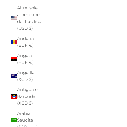
Altre isole
americane
del Pacifico
(USD $)
Andorra
(EUR €)
Angola
(EUR €)
Anguilla
(XCD $)
Antigua e
Barbuda
(XCD $)
Arabia
Saudita
(SAR ر.س)