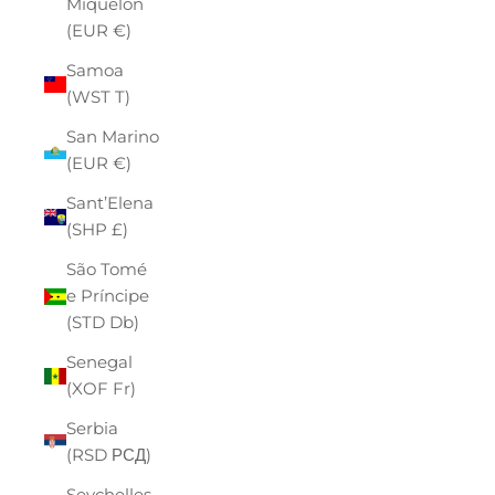
Miquelon
(EUR €)
Samoa
(WST T)
San Marino
(EUR €)
Sant’Elena
(SHP £)
São Tomé
e Príncipe
(STD Db)
Senegal
(XOF Fr)
Serbia
(RSD РСД)
Seychelles