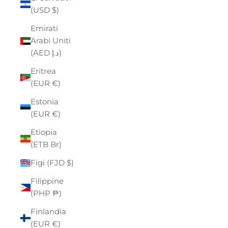
(USD $)
Emirati
Arabi Uniti
(AED د.إ)
Eritrea
(EUR €)
Estonia
(EUR €)
Etiopia
(ETB Br)
Figi (FJD $)
Filippine
(PHP ₱)
Finlandia
(EUR €)