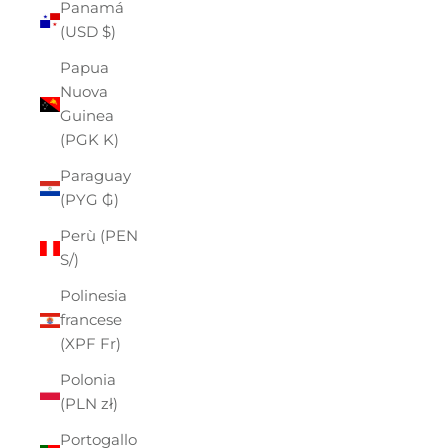
Panamá
(USD $)
Papua
Nuova
Guinea
(PGK K)
Paraguay
(PYG ₲)
Perù (PEN
S/)
Polinesia
francese
(XPF Fr)
Polonia
(PLN zł)
Portogallo