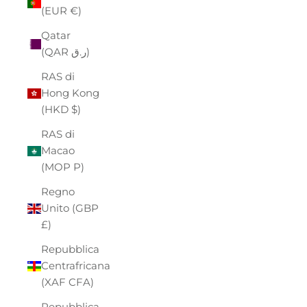
(EUR €)
Qatar
(QAR ر.ق)
RAS di
Hong Kong
(HKD $)
RAS di
Macao
(MOP P)
Regno
Unito (GBP
£)
Repubblica
Centrafricana
(XAF CFA)
Repubblica